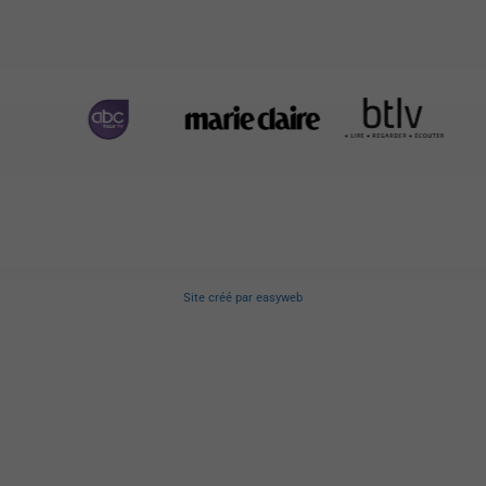
Site créé
par
easyweb