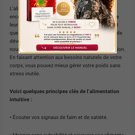
L’alimentation intuitive est une approche qui
encourage les individus à écouter les signaux de
leur corps concernant la faim et la satiété plutôt
que de suivre des régimes stricts. Cela permet de
développer une relation plus saine avec la
nourriture et de se libérer des cycles de restriction.
En faisant attention aux besoins naturels de votre
corps, vous pouvez mieux gérer votre poids sans
stress inutile.
Voici quelques principes clés de l’alimentation
intuitive :
• Écouter vos signaux de faim et de satiété.
• Manger sans culpabilité et savourer vos aliments.