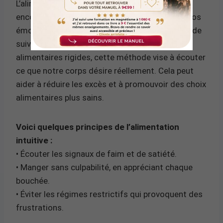
L’alimentation intuitive est une approche qui
encourage une connexion plus profonde avec nos
émotions et nos signaux corporels. Plutôt que de
suivre des régimes stricts ou des plans
alimentaires rigides, cette méthode vise à écouter
ce que notre corps désire réellement. Cela peut
aider à réduire les excès et à promouvoir des choix
alimentaires plus sains.
Voici quelques principes de l’alimentation
intuitive :
• Écouter les signaux de faim et de satiété.
• Manger sans culpabilité, en appréciant chaque
bouchée.
• Éviter les régimes restrictifs qui provoquent des
frustrations.