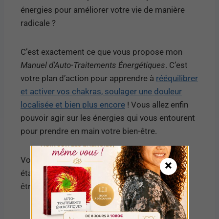
énergies pour améliorer votre vie de manière
radicale ?
C’est exactement ce que vous propose mon
Manuel d’Auto-Traitements Énergétiques
. C’est
votre plan d’action pour apprendre à
rééquilibrer
et activer vos chakras, soulager une douleur
localisée et bien plus encore
! Vous allez enfin
pouvoir agir sur les énergies qui vous entourent
pour prendre en main votre bien-être.
Vous n’avez plus à rester passif/ve. Chaque
×
étape du manuel vous rapprochera d’un bien-
être plus profond et durable.
Cliquez ici pour en savoir plus sur cet