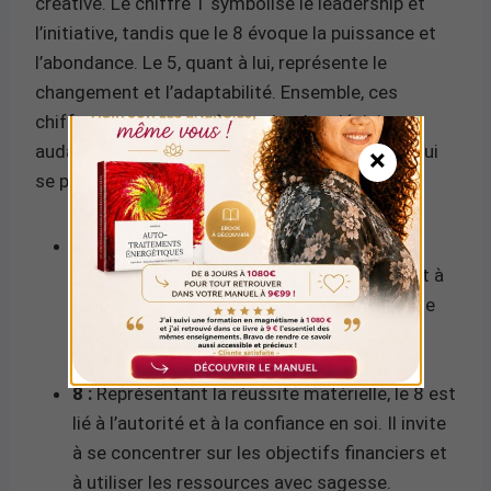
créative. Le chiffre 1 symbolise le leadership et
l’initiative, tandis que le 8 évoque la puissance et
l’abondance. Le 5, quant à lui, représente le
changement et l’adaptabilité. Ensemble, ces
chiffres encouragent à prendre des décisions
audacieuses et à embrasser les opportunités qui
×
se présentent.
1 :
Ce chiffre incarne l’individualité et la
détermination. Il pousse à se démarquer et à
prendre des initiatives, renforçant l’idée que
chaque individu a le pouvoir de créer son
propre chemin.
8 :
Représentant la réussite matérielle, le 8 est
lié à l’autorité et à la confiance en soi. Il invite
à se concentrer sur les objectifs financiers et
à utiliser les ressources avec sagesse.