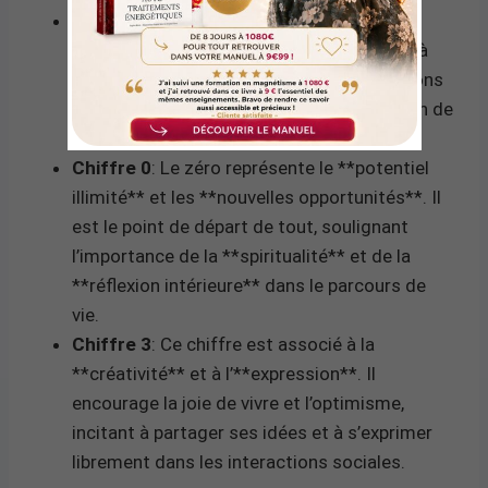
Chiffre 2
: Ce chiffre symbolise la
**coopération** et l’**équilibre**. Il incite à
travailler en équipe et à valoriser les relations
interpersonnelles, apportant une dimension de
soutien et de compréhension mutuelle.
Chiffre 0
: Le zéro représente le **potentiel
illimité** et les **nouvelles opportunités**. Il
est le point de départ de tout, soulignant
l’importance de la **spiritualité** et de la
**réflexion intérieure** dans le parcours de
vie.
Chiffre 3
: Ce chiffre est associé à la
**créativité** et à l’**expression**. Il
encourage la joie de vivre et l’optimisme,
incitant à partager ses idées et à s’exprimer
librement dans les interactions sociales.