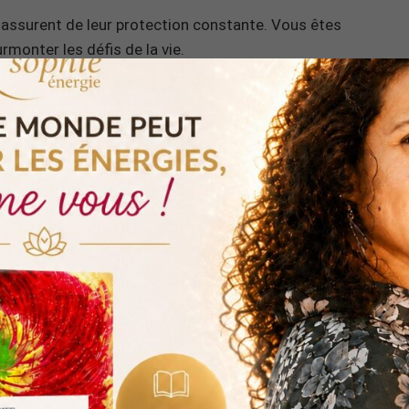
assurent de leur protection constante. Vous êtes
rmonter les défis de la vie.
 de la nécessité de croire en vous-même. Les anges
décisions et à avancer avec détermination.
ges à 20h37 sont également empreints d’amour. Ils
 et que l’amour est la force qui vous guide.
de votre connexion spirituelle et de la présence des
vous recentrer sur vos aspirations et à écouter votre
avancer avec confiance sur votre chemin spirituel,
enveillantes. Restez ouvert aux signes et aux
 et vous ouvir à l’abondance dans votre vie, voici une