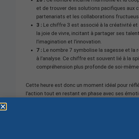
et de trouver des solutions pacifiques aux c
partenariats et les collaborations fructueus
3 :
Le chiffre 3 est associé à la créativité et
la joie de vivre, incitant à partager ses tal
l’imagination et l’innovation.
7 :
Le nombre 7 symbolise la sagesse et la rech
à l’analyse. Ce chiffre est souvent lié à la s
compréhension plus profonde de soi-même
Cette heure est donc un moment idéal pour réfléch
l’action tout en restant en phase avec ses émoti
Conclusion pour l’heure 
En conclusion, l’heure 20h37 est un moment signi