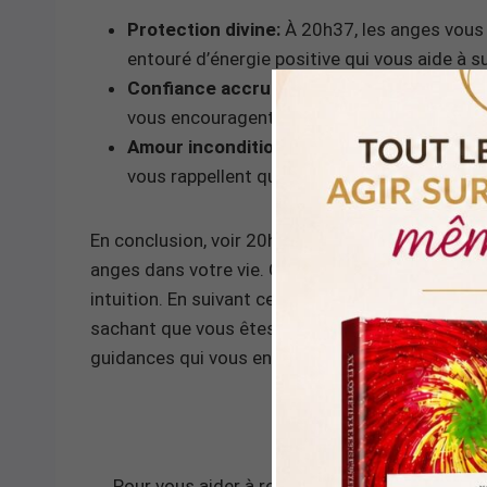
Protection divine:
À 20h37, les anges vous 
entouré d’énergie positive qui vous aide à su
Confiance accrue:
Ce moment est un rappel
vous encouragent à avoir confiance en vos 
Amour inconditionnel:
Les messages des an
vous rappellent que vous méritez d’être aimé
En conclusion, voir 20h37 est un signe puissant 
anges dans votre vie. Cette heure vous invite à 
intuition. En suivant ces messages, vous pouvez 
sachant que vous êtes soutenu par des forces bi
guidances qui vous entourent.
Pour vous aider à rester dans l’instant présent