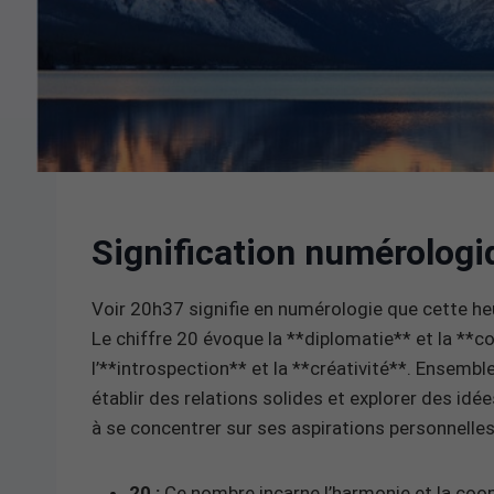
Signification numérologi
Voir 20h37 signifie en numérologie que cette heu
Le chiffre 20 évoque la **diplomatie** et la **c
l’**introspection** et la **créativité**. Ensemb
établir des relations solides et explorer des i
à se concentrer sur ses aspirations personnelles
20 :
Ce nombre incarne l’harmonie et la coopé