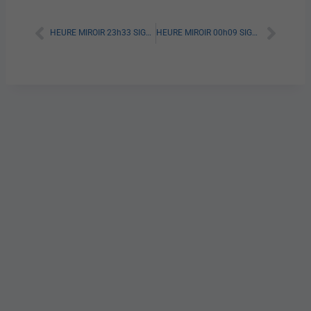
HEURE MIROIR 23h33 SIGNIFICATION VERITABLE [A LIRE]
HEURE MIROIR 00h09 SIGNIFICATION VERITABLE [A LIRE]