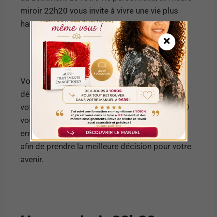
miroir 22h20 vous invite à vivre une vie plus
harmonieuse et plus heureuse.
×
Vous pourriez être sur le point de prendre une
décision importante qui changera le cours de
votre vie professionnelle. L’heure miroir 22h20
vous encourage à toujours choisir l’équilibre
entre votre vie professionnelle et personnelle
afin de prendre la meilleure décision pour votre
avenir.