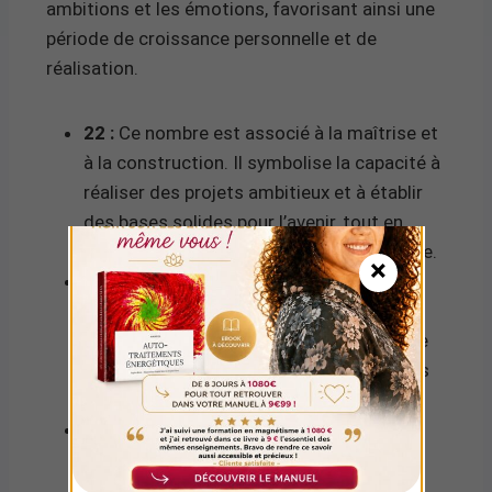
ambitions et les émotions, favorisant ainsi une
période de croissance personnelle et de
réalisation.
22 :
Ce nombre est associé à la maîtrise et
à la construction. Il symbolise la capacité à
réaliser des projets ambitieux et à établir
des bases solides pour l’avenir, tout en
inspirant les autres à suivre votre exemple.
×
3 :
Le chiffre 3 est lié à la créativité, à la
communication et à l’optimisme. Il
encourage l’expression de soi et la joie de
vivre, favorisant des interactions sociales
enrichissantes et des idées novatrices.
38 :
Ce nombre combine l’énergie du 3 et
celle du 8, représentant l’abondance et le
succès. Il indique que des opportunités