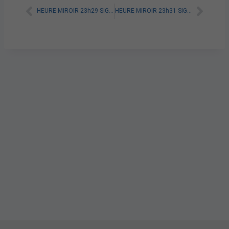
HEURE MIROIR 23h29 SIGNIFICATION SPIRITUELLE [A LIRE]
HEURE MIROIR 23h31 SIGNIFICATION SPIRITUELLE [A LIRE]