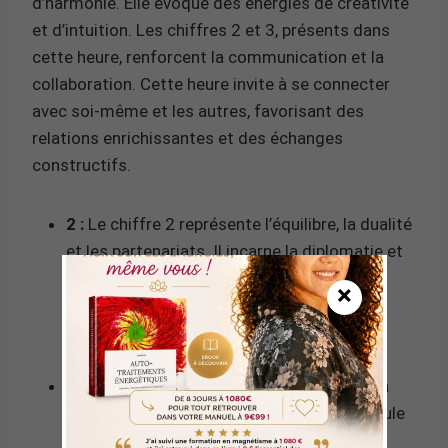
d’harmonie. Elle évoque des énergies de créativité
et d’intuition. Les chiffres 2 et 3, présents dans
cette heure, renforcent la communication et la
collaboration. Cette heure invite à se connecter
avec soi-même et les autres, favorisant des
relations enrichissantes et des échanges
constructifs.
2 :
Le chiffre 2 représente l’équilibre, la dualité
et les partenariats. Il incarne la diplomatie et
l’harmonie, encourageant les individus à
×
rechercher des solutions pacifiques et à
travailler ensemble pour atteindre des
objectifs communs.
3 :
Le chiffre 3 est associé à la créativité, à
l’expression personnelle et à la joie. Il stimule
l’optimisme et l’enthousiasme, permettant