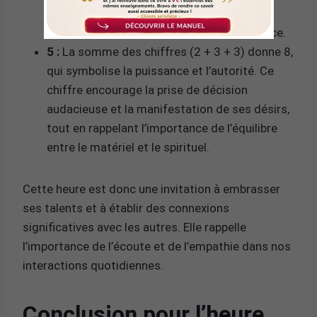
aux individus de s’exprimer librement et
d’explorer de nouvelles idées avec confiance.
5 :
La somme des chiffres (2 + 3 + 3) donne 8,
qui symbolise la puissance et l’autorité. Ce
chiffre encourage la prise de décision
audacieuse et la manifestation de ses désirs,
tout en rappelant l’importance de l’équilibre
entre le matériel et le spirituel.
Cette heure est donc une invitation à embrasser
ses talents et à établir des connexions
significatives avec les autres. Elle rappelle
l’importance de l’écoute et de l’empathie dans nos
interactions quotidiennes.
Conclusion pour l’heure