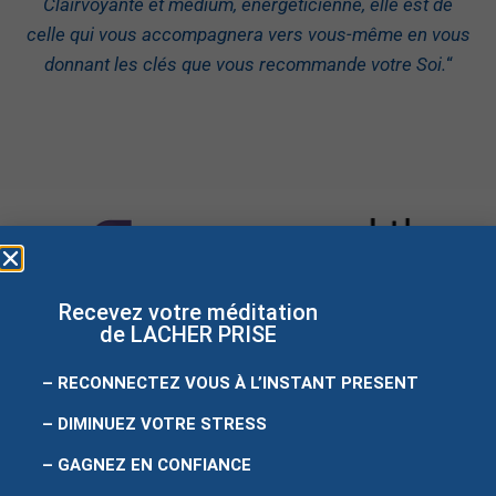
Clairvoyante et médium, énergéticienne, elle est de
celle qui vous accompagnera vers vous-même en vous
donnant les clés que vous recommande votre Soi.
“
Recevez votre méditation
de LACHER PRISE
– RECONNECTEZ VOUS À L’INSTANT PRESENT
– DIMINUEZ VOTRE STRESS
Site créé
par
easyweb
– GAGNEZ EN CONFIANCE