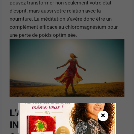
pouvez transformer non seulement votre état
d’esprit, mais aussi votre relation avec la
nourriture. La méditation s’avère donc être un
complément efficace au chloromagnésium pour
une perte de poids optimisée.
L’ALIMENTATION
×
INTUITIVE : ÉCOUTER