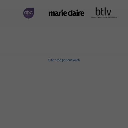
Site créé
par
easyweb