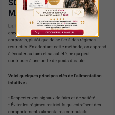
SON CORPS POUR
MAIGRIR
L’alimentation intuitive est une approche qui
encourage à se reconnecter avec ses signaux
corporels, plutôt que de se fier à des régimes
restrictifs. En adoptant cette méthode, on apprend
à écouter sa faim et sa satiété, ce qui peut
contribuer à une perte de poids durable.
Voici quelques principes clés de l’alimentation
intuitive :
• Respecter vos signaux de faim et de satiété
• Éviter les régimes restrictifs qui entraînent des
comportements alimentaires compulsifs