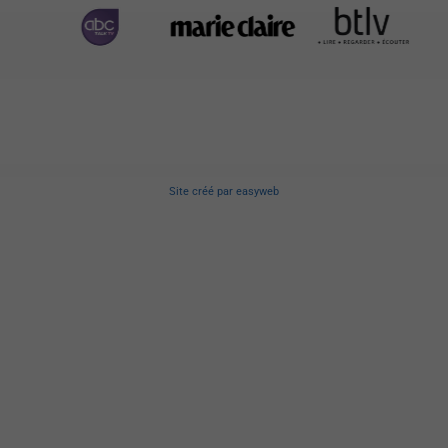
Site créé
par
easyweb