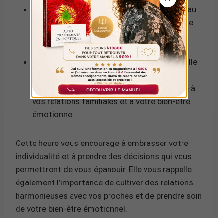
1:
Le chiffre 1 est associé à l’individualité, au
leadership et à la confiance en soi. Il indique
que vous êtes sur le point de prendre des
décisions importantes et de vous affirmer.
6:
Le chiffre 6 est lié à l’harmonie, à la famille
et à la responsabilité. Il suggère que vous
devriez accorder une attention particulière à
vos relations familiales et à votre bien-être
émotionnel.
Cette heure vous encourage à embrasser votre
individualité et à prendre des décisions qui vous
permettront de vous épanouir. Elle vous rappelle
également l’importance de cultiver des relations
harmonieuses avec vos proches et de prendre soin
de votre bien-être émotionnel.