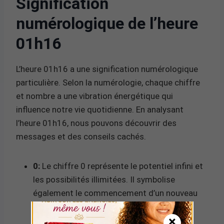
Signification
numérologique de l’heure
01h16
L’heure 01h16 a une signification numérologique
particulière. Selon la numérologie, chaque chiffre
et nombre a une vibration énergétique qui
influence notre vie quotidienne. En analysant
l’heure 01h16, nous pouvons découvrir des
messages et des conseils cachés.
0:
Le chiffre 0 représente le potentiel infini et
les possibilités illimitées. Il symbolise
également le commencement d’un nouveau
cycle et l’ouverture à de nouvelles
×
opportunités.