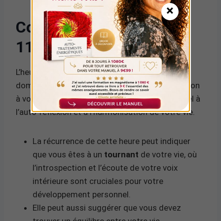
×
Conclusion pour l’heure
11h26
L’heure 11h26 est un message puissant du
domaine spirituel, vous invitant à prêter attention
à vos pensées et à vos émotions. C’est un appel à
l’auto-réflexion et à l’harmonisation de votre vie.
La récurrence de cette heure peut indiquer
que vous êtes à un
tournant
de votre vie, où
l’introspection et l’écoute de votre voix
intérieure sont cruciales pour votre
développement personnel.
Elle peut aussi suggérer que vous devez
trouver un équilibre entre votre vie