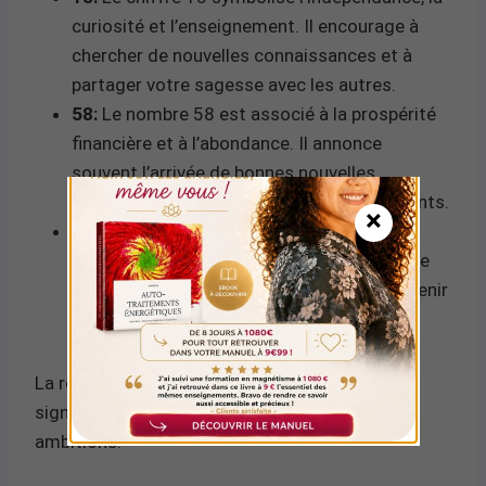
curiosité et l’enseignement. Il encourage à
chercher de nouvelles connaissances et à
partager votre sagesse avec les autres.
58:
Le nombre 58 est associé à la prospérité
financière et à l’abondance. Il annonce
souvent l’arrivée de bonnes nouvelles
concernant la carrière ou les investissements.
×
Somme 23:
La somme des chiffres
(1+5+5+8) donne 23, un nombre qui évoque
l’équilibre et la diplomatie, incitant à maintenir
l’harmonie dans vos relations.
La récurrence de cette heure peut également
signaler un appel à l’action pour réaliser vos
ambitions.