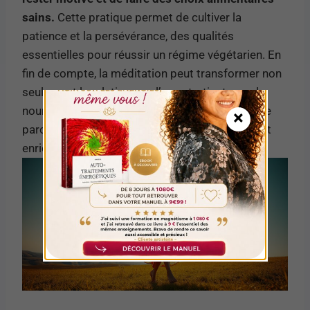
sains.
Cette pratique permet de cultiver la
patience et la persévérance, des qualités
essentielles pour réussir un régime végétarien. En
fin de compte, la méditation peut transformer non
seulement la relation que l’on entretient avec la
nourriture mais aussi avec soi-même, rendant le
×
parcours vers la perte de poids plus agréable et
enrichissant.