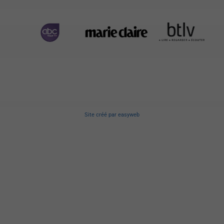
Site créé
par
easyweb