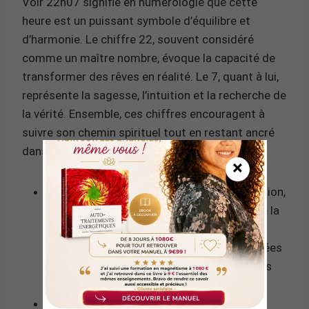
Voir 22h07 signifie en numérologie que cette
heure est un puissant symbole d’équilibre et
d’harmonie. Le chiffre 22, souvent considéré
comme un maître nombre, évoque la capacité de
transformer des rêves en réalité. Le 7, quant à lui,
représente la sagesse, l’intuition et la recherche de
la vérité. Ensemble, ces chiffres encouragent à
suivre son chemin spirituel tout en restant ancré
dans la réalité.
×
22:
Ce nombre maître est synonyme de vision,
de leadership et de construction. Il incarne la
capacité à réaliser de grandes choses et à
inspirer les autres. Les personnes influencées
par ce nombre sont souvent des bâtisseurs
de rêves.
7:
Ce chiffre est associé à la réflexion