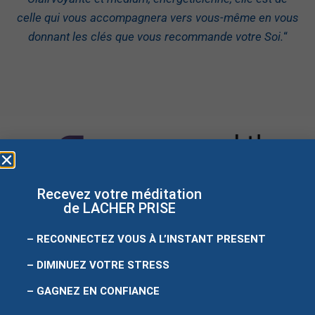
celle qui vous accompagnera vers vous-même en vous
donnant les clés que vous recommande votre Soi.
“
Recevez votre méditation
de LACHER PRISE
– RECONNECTEZ VOUS À L’INSTANT PRESENT
– DIMINUEZ VOTRE STRESS
Site créé
par
easyweb
– GAGNEZ EN CONFIANCE