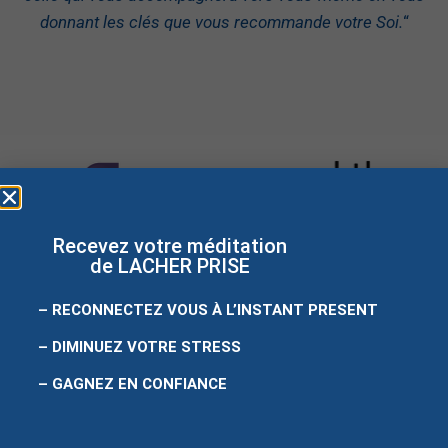
donnant les clés que vous recommande votre Soi.
“
Recevez votre méditation
de LACHER PRISE
– RECONNECTEZ VOUS À L’INSTANT PRESENT
– DIMINUEZ VOTRE STRESS
Site créé
par
easyweb
– GAGNEZ EN CONFIANCE