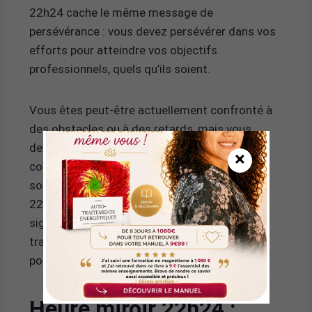
22h24 cache le même message de
persévérance : vous devez persévérer dans vos
efforts pour atteindre vos objectifs
professionnels, quels qu’ils soient.
Vous êtes peut-être actuellement confronté à
des obstacles ou à des retards, mais vous
devez rester concentré sur votre travail et
×
continuer à mettre en place une organisation
solide pour atteindre vos buts. L’heure miroir
22h24 est aussi liée aux partenariats, ce qui
signifie que vous pourriez être amené à
travailler en collaboration avec vos collègues
pour atteindre ces objectifs.
Heure miroir 22h24 :