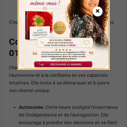
l’abondance.
×
C’est un moment pour agir selon ses convictions.
Conclusion pour l’heure
01h25
L’heure 01h25 en numérologie est un appel à
l’autonomie et à la confiance en ses capacités
intuitives. Elle incite à se démarquer et à suivre
son chemin unique.
Autonomie:
Cette heure souligne l’importance
de l’indépendance et de l’autogestion. Elle
encourage à prendre des décisions en se fiant