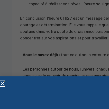
capacité à réaliser vos rêves. L’heure souli
En conclusion, l’heure 01h27 est un message céle
courage et détermination. Elle vous rappelle que 
soutenu dans votre quête de croissance personne
concentrer sur vos aspirations et pour travailler 
Vous le savez déjà :
tout ce qui nous entoure es
Les personnes autour de nous, l’univers, chaque
vous aviez le pouvoir de manipuler ces énergies
C’est exactement ce que vous propose mon
Ma
d’action pour apprendre à
rééquilibrer et activ
plus encore
! Vous allez enfin pouvoir agir sur