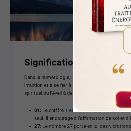
Signification numérologi
Dans la numérologie, l’heure miroir 01h27 est un
intuition et à se fier à son jugement intérieur.
spirituel ou l’éveil à de nouvelles idées.
01:
Le chiffre 1 est associé à de nouveaux dé
seul. Il encourage à l’affirmation de soi et à
27:
Le nombre 27 porte en lui des vibration