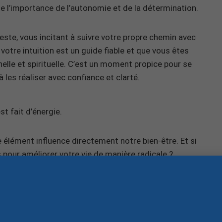
gne l’importance de l’autonomie et de la détermination.
ste, vous incitant à suivre votre propre chemin avec
votre intuition est un guide fiable et que vous êtes
lle et spirituelle. C’est un moment propice pour se
à les réaliser avec confiance et clarté.
t fait d’énergie.
 élément influence directement notre bien-être. Et si
 pour améliorer votre vie de manière radicale ?
nuel d’Auto-Traitements Énergétiques
. C’est votre plan
er vos chakras, soulager une douleur localisée et bien
 les énergies qui vous entourent pour prendre en main