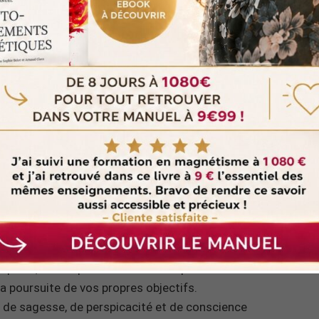
que de l’heure 01h27
 signe d’encouragement pour l’individu à écouter son
 Cette heure symbolise le début d’un cheminement
parts, à l’indépendance et à la capacité de se tenir
 la poursuite de vos propres objectifs.
s de sagesse, de perspicacité et de conscience