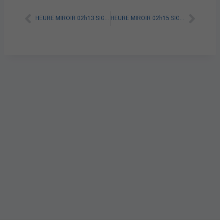
HEURE MIROIR 02h13 SIGNIFICATION SPIRITUELLE [A LIRE]
HEURE MIROIR 02h15 SIGNIFICATION SPIRITUELLE [A LIRE]