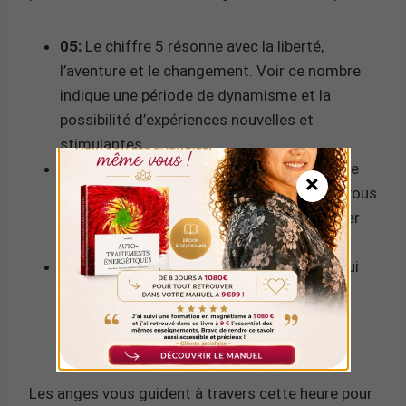
05:
Le chiffre 5 résonne avec la liberté,
l’aventure et le changement. Voir ce nombre
indique une période de dynamisme et la
possibilité d’expériences nouvelles et
stimulantes.
59:
Le nombre 59 symbolise le progrès et le
×
développement personnel. Il suggère que vous
devez lâcher prise sur le passé pour avancer
vers votre avenir.
Somme 14:
La somme de 05h59 est 14, qui
réduit à 5 (1+4). Cela amplifie l’énergie du
changement et souligne l’importance de
l’adaptabilité dans votre vie.
Les anges vous guident à travers cette heure pour