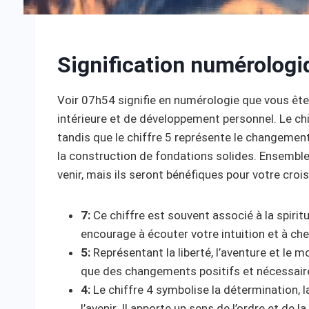
Signification numérologi
Voir 07h54 signifie en numérologie que vous êtes
intérieure et de développement personnel. Le chif
tandis que le chiffre 5 représente le changement e
la construction de fondations solides. Ensembl
venir, mais ils seront bénéfiques pour votre croi
7:
Ce chiffre est souvent associé à la spiritua
encourage à écouter votre intuition et à ch
5:
Représentant la liberté, l’aventure et le
que des changements positifs et nécessair
4:
Le chiffre 4 symbolise la détermination, l
l’avenir. Il apporte un sens de l’ordre et de la 