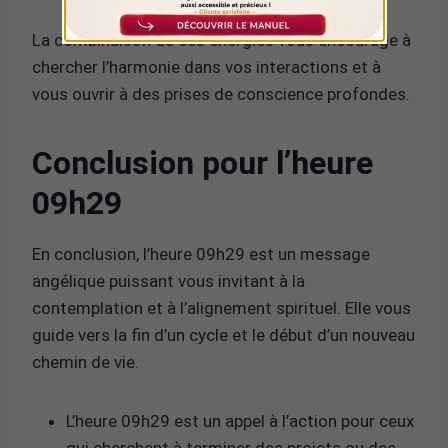
La combinaison de ces énergies vous encourage à
chercher l’harmonie dans vos interactions et à
vous ouvrir à des prises de conscience profondes.
Conclusion pour l’heure
09h29
En conclusion, l’heure 09h29 est un message
angélique puissant vous invitant à la
contemplation et à l’alignement spirituel. Elle vous
guide vers la fin d’un cycle et le début d’un nouveau
chemin de vie.
L’heure 09h29 est un appel à l’action pour ceux
qui cherchent à terminer des projets ou des