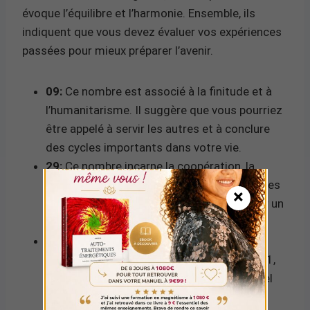
évoque l’équilibre et l’harmonie. Ensemble, ils
indiquent que vous devez évaluer vos expériences
passées pour mieux préparer l’avenir.
09:
Ce nombre est associé à la finitude et à
l’humanitarisme. Il suggère que vous pourriez
être appelé à servir les autres et à conclure
des cycles importants dans votre vie.
29:
Ce nombre incarne la coopération, la
diplomatie et la sensibilité. Il indique que des
×
relations et des partenariats peuvent jouer un
rôle clé dans les événements à venir.
Somme 11:
En additionnant les chiffres
(0+9+2+9), on obtient 20, qui se réduit à 11,
un nombre maître. Cela signifie un potentiel
de croissance spirituelle et d’illumination.