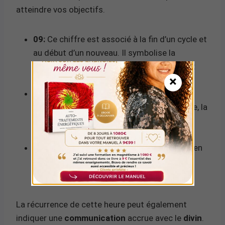
atteindre vos objectifs.
09:
Ce chiffre est associé à la fin d’un cycle et
au début d’un nouveau. Il symbolise la
sagesse
, l’
humanitarisme
et le service aux
×
autres.
33:
Représentant le
maître nombre
en
numérologie, il évoque l’expression créative, la
compassion
et la
bienveillance
. Il est
souvent lié à des capacités de guérison.
Somme (9+3+3):
Le total de 15 réduit à 6 en
numérologie, symbolisant l’équilibre, la
responsabilité et l’amour familial.
La récurrence de cette heure peut également
indiquer une
communication
accrue avec le
divin
.