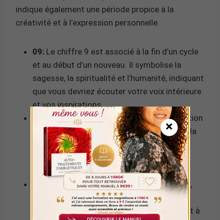
indique également une période propice à la
créativité et à l’expression personnelle.
09:
Le chiffre 9 est associé à la fin d’un cycle
et au début d’un nouveau. Il symbolise la
sagesse, la spiritualité et l’humanité, indiquant
que vous devriez écouter votre voix intérieure
et vos inspirations.
43:
Le nombre 43 représente la détermination
×
et l’engagement. Il suggère que vous avez la
force et la persévérance nécessaires pour
mener à bien vos projets et atteindre vos
objectifs.
Somme 12:
La somme de 09h43 donne 12,
qui se réduit ensuite à 3 (1+2). Le chiffre 3
est lié à la communication, à l’expression et à