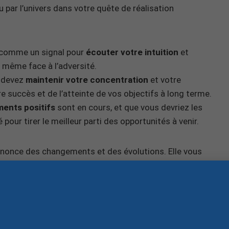
 par l’univers dans votre quête de réalisation
e comme un signal pour
écouter votre intuition
et
, même face à l’adversité.
s devez
maintenir votre concentration
et votre
re succès et de l’atteinte de vos objectifs à long terme.
ents positifs
sont en cours, et que vous devriez les
té pour tirer le meilleur parti des opportunités à venir.
nonce des changements et des évolutions. Elle vous
en étant réceptif aux messages de l’univers. Votre
 catalyseurs qui transformeront vos rêves en réalité.
t fait d’énergie.