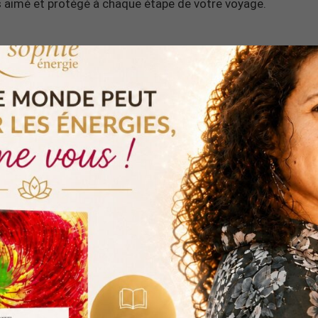
s aimé et protégé à chaque étape de votre voyage.
 et vous ouvir à l’abondance dans votre vie, voici une
lâcher prise offerte
:
MÉDITATION OFFERTE