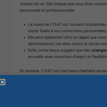
chemin de vie. Elle indique que vous êtes soutenu
personnelle et professionnelle.
La vision de 17h47 est souvent interprété
rester fidèle à vos convictions personnelles
Elle peut également être un rappel que vou
détermination, car elles seront la clé de vot
Enfin, cette heure suggère que des
changem
accueillir avec ouverture d’esprit et flexibili
En somme, 17h47 est une heure charnière qui an
incite à rester concentré sur vos objectifs tout 
persévérance et votre foi en vos idéaux sont les
Vous le savez déjà :
tout ce qui nous entoure es