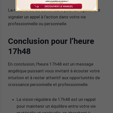
La récurrence de cette heure pourrait également
signaler un appel à l’action dans votre vie
professionnelle ou personnelle.
Conclusion pour l’heure
17h48
En conclusion, l’heure 17h48 est un message
angélique puissant vous invitant à écouter votre
intuition et à rester attentif aux opportunités de
croissance personnelle et professionnelle.
La vision régulière de 17h48 est un rappel
pour maintenir un équilibre entre votre vie
matérielle et spirituelle, en cherchant à