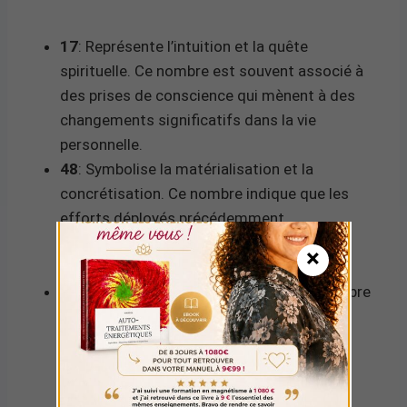
17
: Représente l’intuition et la quête
spirituelle. Ce nombre est souvent associé à
des prises de conscience qui mènent à des
changements significatifs dans la vie
personnelle.
48
: Symbolise la matérialisation et la
concrétisation. Ce nombre indique que les
efforts déployés précédemment
commencent à porter leurs fruits dans le
×
monde tangible.
Somme 65
: (1+7+4+8=20, 2+0=2) Le nombre
2, issu de la réduction de 65, évoque
l’équilibre, l’harmonie et les partenariats. Il
suggère la nécessité de coopérer avec les
autres pour réussir.