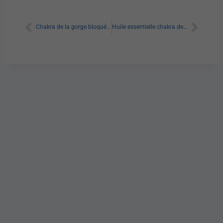
Chakra de la gorge bloqué : Tout savoir
Huile essentielle chakra de la gorge : Tout savoir