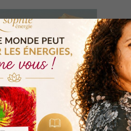
ssage des anges
rs spirituel afin d’élever votre existence à un niveau
e en question, voir fréquemment l’heure 20h30 pourrait
 plus spirituelle.