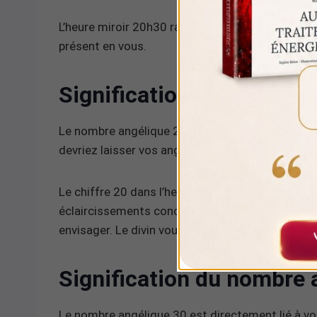
L’heure miroir 20h30 rappelle également votre forc
présent en vous.
Signification du nombre 
Le nombre angélique 20 peut signifier que vous
devriez laisser vos anges gardiens vous orienter 
Le chiffre 20 dans l’heure miroir 20h30 peut au
éclaircissements concernant vos interrogations, 
envisager. Le divin vous encourage à prêter atten
Signification du nombre 
Le nombre angélique 30 est directement lié à vot