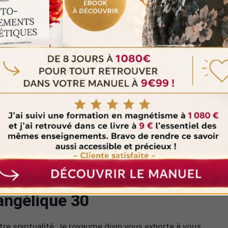
e intérieure, vos capacités spirituelles et le divin
angélique 20
 entamez votre cheminement spirituel, et que vous
vers la voie appropriée.
ssi suggérer que vous recevrez bientôt des
que ce soit sur une situation précise ou une décision à
tion à votre intuition.
angélique 30
re spiritualité : le royaume divin vous exhorte à vous