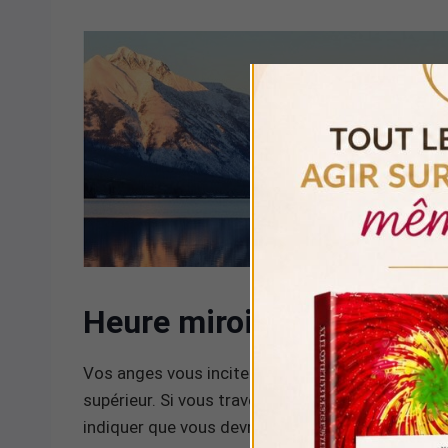
Heure miroir 20h30 : me
Vos anges vous incitent à commencer votre parcou
supérieur. Si vous traversez une phase de remis
indiquer que vous devriez adopter une perspective