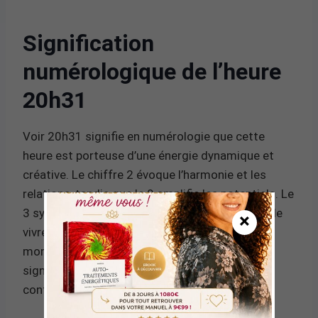
Signification
numérologique de l’heure
20h31
Voir 20h31 signifie en numérologie que cette
heure est porteuse d’une énergie dynamique et
créative. Le chiffre 2 évoque l’harmonie et les
relations, tandis que le 0 amplifie les potentiels. Le
3 symbolise l’expression personnelle et la joie de
×
vivre. Ensemble, ces chiffres suggèrent un
moment propice pour établir des connexions
significatives et exprimer ses idées avec
confiance.