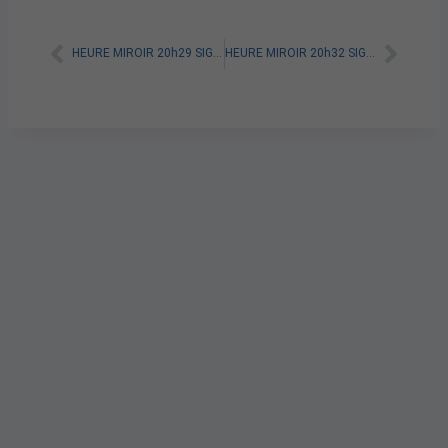
HEURE MIROIR 20h29 SIGNIFICATION SPIRITUELLE [A LIRE]
HEURE MIROIR 20h32 SIGNIFICATION SPIRITUELLE [A LIRE]