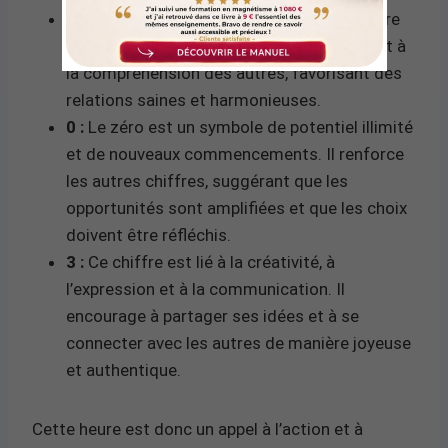
2 :
Ce chiffre représente la dualité, l’équilibre
et la coopération. Il incite à la diplomatie et à
la compréhension des autres, favorisant des
relations saines et harmonieuses.
0 :
Le zéro est un symbole de potentiel illimité
et de nouveaux commencements. Il renforce
les autres chiffres, suggérant que les
opportunités sont amplifiées et que les choix
doivent être réfléchis.
3 :
Ce chiffre est lié à la créativité, à
l’expression et à la communication. Il
encourage à partager ses idées et à se
connecter avec les autres de manière joyeuse
et authentique.
Cette heure est donc un appel à l’action et à