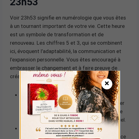
23h53
Voir 23h53 signifie en numérologie que vous êtes
à un tournant important de votre vie. Cette heure
est un symbole de transformation et de
renouveau. Les chiffres 5 et 3, qui se combinent
ici, évoquent l’adaptabilité, la communication et
l’expansion personnelle. Vous êtes encouragé à
embrasser le changement et à faire preuve de
créativité pour atteindre vos objectifs.
×
5 :
Ce chiffre représente la liberté et
l’aventure. Il indique que vous devez explorer
de nouvelles opportunités et sortir de votre
zone de confort pour réaliser votre potentiel.
3 :
Associé à la créativité et à l’expression
personnelle, ce nombre souligne l’importance